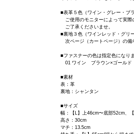
■表革５色（ワイン・グレー・ブ
ご使用のモニターによって実際
ご了承くださいませ。
■裏地３色（ワインレッド・グリ
次ページ（カートページ）の備
■ファスナーの色は指定色になり
01 ワイン ブラウン×ゴールド
■素材
表：革
裏地：シャンタン
■サイズ
幅：【L】上46cm〜底部52cm、【
高さ：30cm
マチ：13.5cm