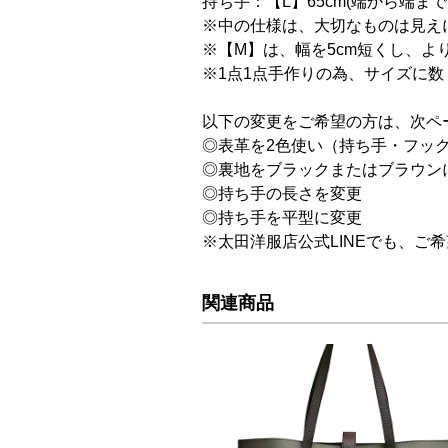
持ち手：【L】65cm(端から端ま
※中の仕様は、大切なものは見え
※【M】は、幅を5cm短くし、
※1点1点手作りの為、サイズに
以下の変更をご希望の方は、次ペ
◎表革を2色使い（持ち手・フッ
◎裏地をブラックまたはブラウン
◎持ち手の長さを変更
◎持ち手を平型に変更
※太田洋服店公式LINEでも、ご
関連商品