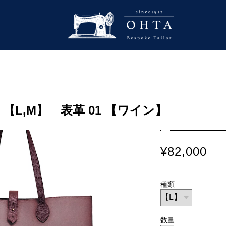
 【L,M】 表革 01 【ワイン】
¥82,000
種類
数量