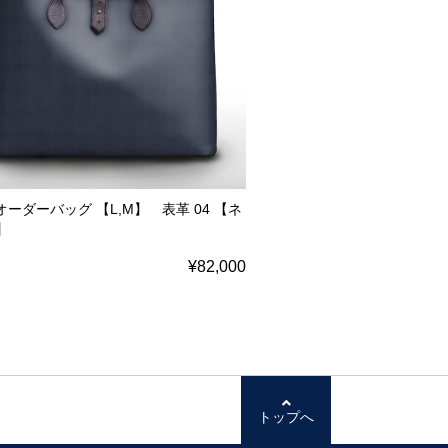
 オーダーバッグ 【L,M】 表革 04 【ネ
】
¥82,000
トップへ