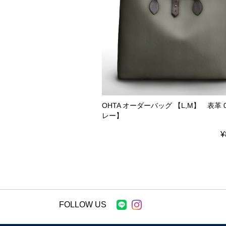
OHTA オーダーバッグ 【L,M】 表革 
レー】
¥
FOLLOW US